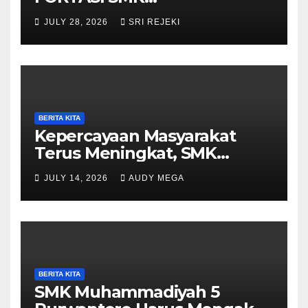
Muhammadiyah 5
JULY 28, 2026
SRI REJEKI
Purwantoro Berjalan Lancar,
Meriah, dan Penuh
Semangat
BERITA KITA
Kepercayaan Masyarakat
Terus Meningkat, SMK
Muhammadiyah 5
JULY 14, 2026
AUDY MEGA
Purwantoro Sambut 376
Peserta Didik Baru
BERITA KITA
SMK Muhammadiyah 5