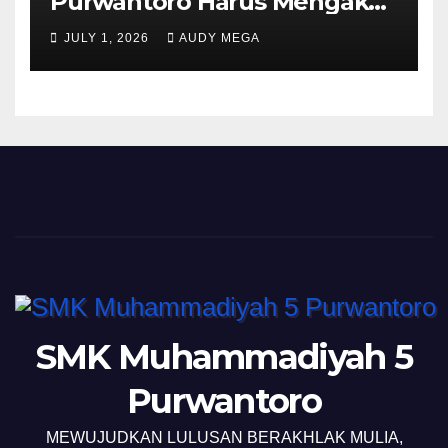
Purwantoro Harus Mengakui
Keunggulan Galasiswa
JULY 1, 2026
AUDY MEGA
Slogohimo di Ajang Sinergi
Jetak (Sinje) Minisoccer 2
SMK Muhammadiyah 5
Purwantoro
MEWUJUDKAN LULUSAN BERAKHLAK MULIA,