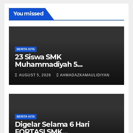
You missed
BERITA KITA
23 Siswa SMK
Muhammadiyah 5
Purwantoro Terpilih Menjadi
AUGUST 5, 2026
AHMADAZKAMAULIDIYAN
Pengibar Bendera HUT ke-81
RI Tingkat Kecamatan
Purwantoro
BERITA KITA
Digelar Selama 6 Hari
FORTASI SMK