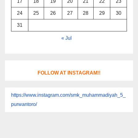
17
18
19
20
21
22
23
24
25
26
27
28
29
30
31
« Jul
FOLLOW AT INSTAGRAM!!
https://www.instagram.com/smk_muhammadiyah_5_
purwantoro/