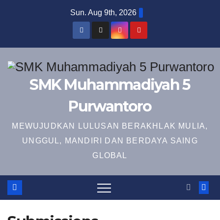
Skip
Sun. Aug 9th, 2026
to
content
SMK Muhammadiyah 5
Purwantoro
MEWUJUDKAN LULUSAN BERAKHLAK MULIA,
UNGGUL, MANDIRI DAN BERDAYA SAING
GLOBAL