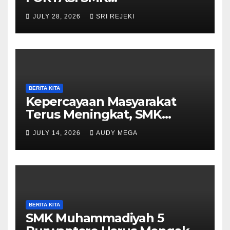
Muhammadiyah 5
JULY 28, 2026
SRI REJEKI
Purwantoro Berjalan Lancar,
Meriah, dan Penuh
Semangat
BERITA KITA
Kepercayaan Masyarakat
Terus Meningkat, SMK
Muhammadiyah 5
JULY 14, 2026
AUDY MEGA
Purwantoro Sambut 376
Peserta Didik Baru
BERITA KITA
SMK Muhammadiyah 5