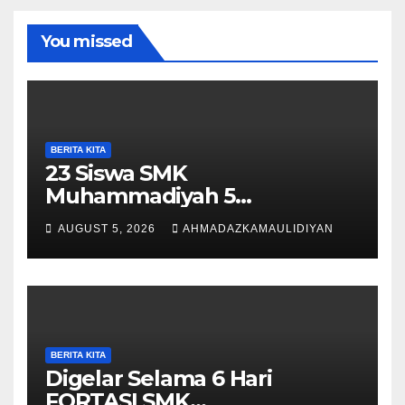
You missed
BERITA KITA
23 Siswa SMK
Muhammadiyah 5
Purwantoro Terpilih Menjadi
AUGUST 5, 2026
AHMADAZKAMAULIDIYAN
Pengibar Bendera HUT ke-81
RI Tingkat Kecamatan
Purwantoro
BERITA KITA
Digelar Selama 6 Hari
FORTASI SMK