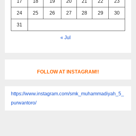
17
18
19
20
21
22
23
24
25
26
27
28
29
30
31
« Jul
FOLLOW AT INSTAGRAM!!
https://www.instagram.com/smk_muhammadiyah_5_
purwantoro/