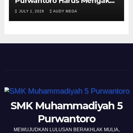
Purwantoro Harus Mengakui
Keunggulan Galasiswa
JULY 1, 2026
AUDY MEGA
Slogohimo di Ajang Sinergi
Jetak (Sinje) Minisoccer 2
SMK Muhammadiyah 5
Purwantoro
MEWUJUDKAN LULUSAN BERAKHLAK MULIA,