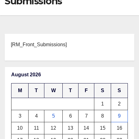
Submissions
[RM_Front_Submissions]
August 2026
M
T
W
T
F
S
S
1
2
3
4
5
6
7
8
9
10
11
12
13
14
15
16