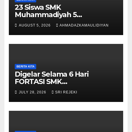
23 Siswa SMK
Muhammadiyah 5
Purwantoro Terpilih Menjadi
AUGUST 5, 2026
AHMADAZKAMAULIDIYAN
Pengibar Bendera HUT ke-81
RI Tingkat Kecamatan
Purwantoro
BERITA KITA
Digelar Selama 6 Hari
FORTASI SMK
Muhammadiyah 5
JULY 28, 2026
SRI REJEKI
Purwantoro Berjalan Lancar,
Meriah, dan Penuh
Semangat