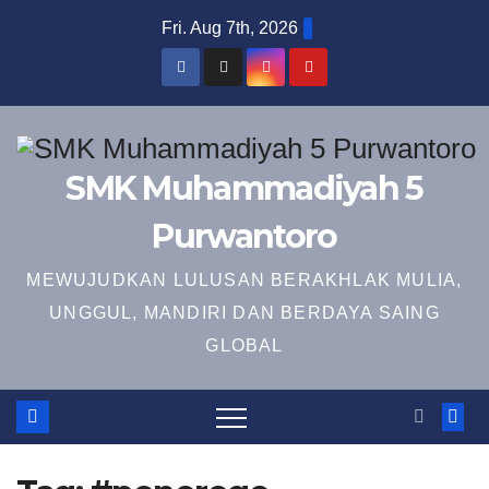
Skip
Fri. Aug 7th, 2026
to
content
SMK Muhammadiyah 5
Purwantoro
MEWUJUDKAN LULUSAN BERAKHLAK MULIA,
UNGGUL, MANDIRI DAN BERDAYA SAING
GLOBAL