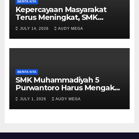
BERITA KITA
Kepercayaan Masyarakat
Terus Meningkat, SMK
Muhammadiyah 5
JULY 14, 2026
AUDY MEGA
Purwantoro Sambut 376
Peserta Didik Baru
BERITA KITA
SMK Muhammadiyah 5
Purwantoro Harus Mengakui
Keunggulan Galasiswa
JULY 1, 2026
AUDY MEGA
Slogohimo di Ajang Sinergi
Jetak (Sinje) Minisoccer 2