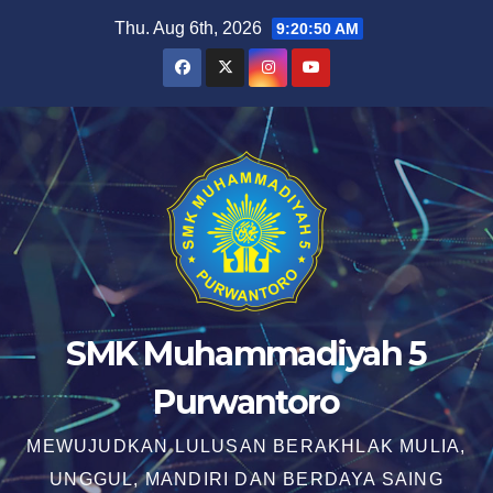
Skip
Thu. Aug 6th, 2026
9:20:51 AM
to
content
SMK Muhammadiyah 5
Purwantoro
MEWUJUDKAN LULUSAN BERAKHLAK MULIA,
UNGGUL, MANDIRI DAN BERDAYA SAING