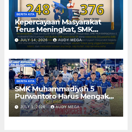
BERITA KITA
Kepercayaan Masyarakat
Terus Meningkat, SMK
Muhammadiyah 5
JULY 14, 2026
AUDY MEGA
Purwantoro Sambut 376
Peserta Didik Baru
BERITA KITA
SMK Muhammadiyah 5
Purwantoro Harus Mengakui
Keunggulan Galasiswa
JULY 1, 2026
AUDY MEGA
Slogohimo di Ajang Sinergi
Jetak (Sinje) Minisoccer 2