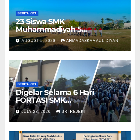
BERITA KITA
23 Siswa SMK
Muhammadiyah 5
Purwantoro Terpilih Menjadi
AUGUST 5, 2026
AHMADAZKAMAULIDIYAN
Pengibar Bendera HUT ke-81
RI Tingkat Kecamatan
Purwantoro
BERITA KITA
Digelar Selama 6 Hari
FORTASI SMK
Muhammadiyah 5
JULY 28, 2026
SRI REJEKI
Purwantoro Berjalan Lancar,
Meriah, dan Penuh
Semangat