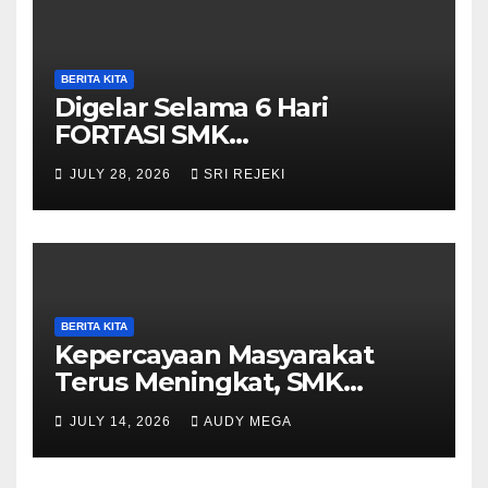
BERITA KITA
Digelar Selama 6 Hari
FORTASI SMK
Muhammadiyah 5
JULY 28, 2026
SRI REJEKI
Purwantoro Berjalan Lancar,
Meriah, dan Penuh
Semangat
BERITA KITA
Kepercayaan Masyarakat
Terus Meningkat, SMK
Muhammadiyah 5
JULY 14, 2026
AUDY MEGA
Purwantoro Sambut 376
Peserta Didik Baru