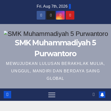
Skip
Fri. Aug 7th, 2026
to
content
SMK Muhammadiyah 5
Purwantoro
MEWUJUDKAN LULUSAN BERAKHLAK MULIA,
UNGGUL, MANDIRI DAN BERDAYA SAING
GLOBAL