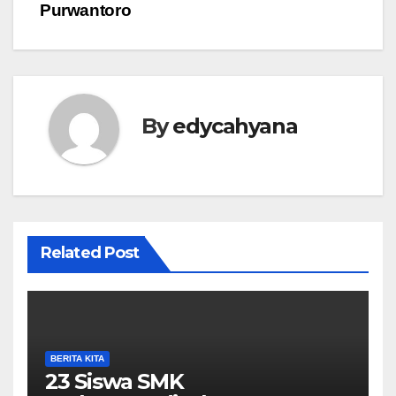
Purwantoro
By
edycahyana
Related Post
BERITA KITA
23 Siswa SMK