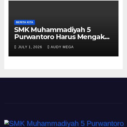
BERITA KITA
SMK Muhammadiyah 5
Purwantoro Harus Mengakui
Keunggulan Galasiswa
JULY 1, 2026
AUDY MEGA
Slogohimo di Ajang Sinergi
Jetak (Sinje) Minisoccer 2