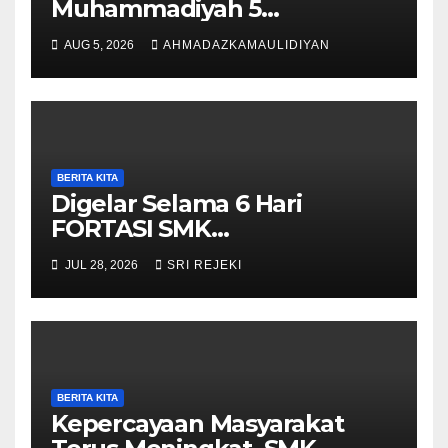
Muhammadiyah 5
Purwantoro Terpilih Menjadi
AUG 5, 2026
AHMADAZKAMAULIDIYAN
Pengibar Bendera HUT ke-81
RI Tingkat Kecamatan
Purwantoro
BERITA KITA
Digelar Selama 6 Hari
FORTASI SMK
Muhammadiyah 5
JUL 28, 2026
SRI REJEKI
Purwantoro Berjalan Lancar,
Meriah, dan Penuh
Semangat
BERITA KITA
Kepercayaan Masyarakat