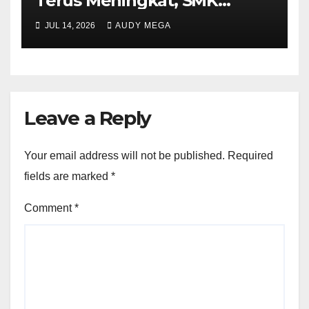
Terus Meningkat, SMK
Muhammadiyah 5
JUL 14, 2026
AUDY MEGA
Purwantoro Sambut 376
Peserta Didik Baru
Leave a Reply
Your email address will not be published.
Required
fields are marked
*
Comment
*