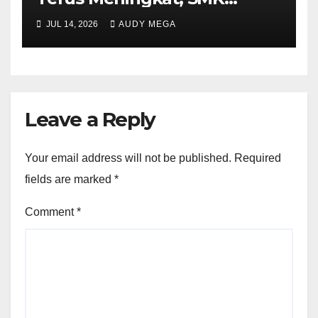
Muhammadiyah 5
JUL 14, 2026
AUDY MEGA
Purwantoro Sambut 376
Peserta Didik Baru
Leave a Reply
Your email address will not be published.
Required
fields are marked
*
Comment
*