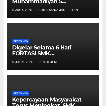
Muhammadiyah 5
Purwantoro Terpilih Menjadi
AUG 5, 2026
AHMADAZKAMAULIDIYAN
Pengibar Bendera HUT ke-81
RI Tingkat Kecamatan
Purwantoro
BERITA KITA
Digelar Selama 6 Hari
FORTASI SMK
Muhammadiyah 5
JUL 28, 2026
SRI REJEKI
Purwantoro Berjalan Lancar,
Meriah, dan Penuh
Semangat
BERITA KITA
Kepercayaan Masyarakat
Terus Meningkat, SMK