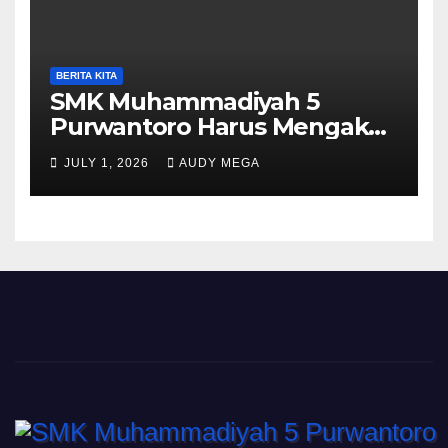
BERITA KITA
SMK Muhammadiyah 5
Purwantoro Harus Mengakui
Keunggulan Galasiswa
JULY 1, 2026
AUDY MEGA
Slogohimo di Ajang Sinergi
Jetak (Sinje) Minisoccer 2