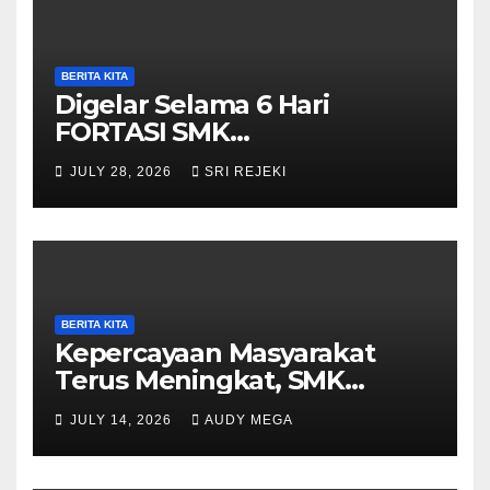
BERITA KITA
Digelar Selama 6 Hari
FORTASI SMK
Muhammadiyah 5
JULY 28, 2026
SRI REJEKI
Purwantoro Berjalan Lancar,
Meriah, dan Penuh
Semangat
BERITA KITA
Kepercayaan Masyarakat
Terus Meningkat, SMK
Muhammadiyah 5
JULY 14, 2026
AUDY MEGA
Purwantoro Sambut 376
Peserta Didik Baru