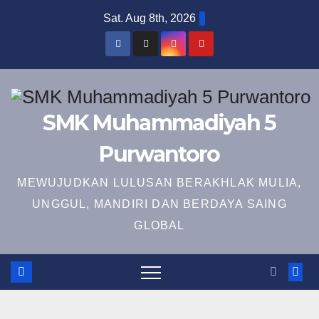
Skip
Sat. Aug 8th, 2026
to
content
SMK Muhammadiyah 5
Purwantoro
MEWUJUDKAN LULUSAN BERAKHLAK MULIA,
UNGGUL, MANDIRI DAN BERDAYA SAING
GLOBAL