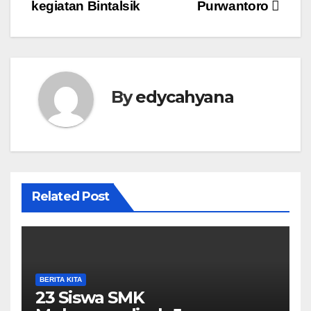
kegiatan Bintalsik
Purwantoro
By
edycahyana
Related Post
BERITA KITA
23 Siswa SMK