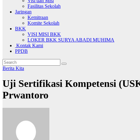
Visi dan Misi
Fasilitas Sekolah
Jaringan
Kemitraan
Komite Sekolah
BKK
VISI MISI BKK
LOKER BKK SURYA ABADI MUHIMA
Kontak Kami
PPDB
Berita Kita
Uji Sertifikasi Kompetensi (
Prwantoro