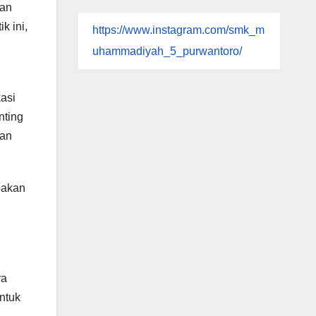
tan
k ini,
https://www.instagram.com/smk_m
uhammadiyah_5_purwantoro/
asi
nting
kan
pakan
ra
ntuk