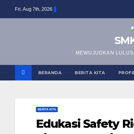
Skip
Fri. Aug 7th, 2026
to
content
SMK
MEWUJUDKAN LULUSA
BERANDA
BERITA KITA
PROFI
BERITA KITA
Edukasi Safety 