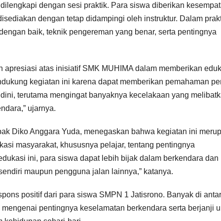
a dilengkapi dengan sesi praktik. Para siswa diberikan kesempa
isediakan dengan tetap didampingi oleh instruktur. Dalam prakti
engan baik, teknik pengereman yang benar, serta pentingnya
 apresiasi atas inisiatif SMK MUHIMA dalam memberikan eduk
mendukung kegiatan ini karena dapat memberikan pemahaman pe
 dini, terutama mengingat banyaknya kecelakaan yang melibat
dara,” ujarnya.
pak Diko Anggara Yuda, menegaskan bahwa kegiatan ini meru
asi masyarakat, khususnya pelajar, tentang pentingnya
dukasi ini, para siswa dapat lebih bijak dalam berkendara dan
sendiri maupun pengguna jalan lainnya,” katanya.
spons positif dari para siswa SMPN 1 Jatisrono. Banyak di anta
engenai pentingnya keselamatan berkendara serta berjanji u