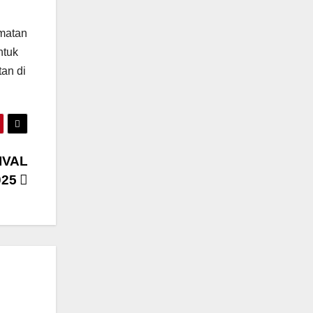
amatan
ntuk
tan di
IVAL
025