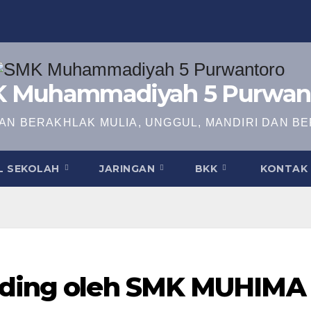
 Muhammadiyah 5 Purwan
N BERAKHLAK MULIA, UNGGUL, MANDIRI DAN BE
L SEKOLAH
JARINGAN
BKK
KONTAK 
Riding oleh SMK MUHIMA