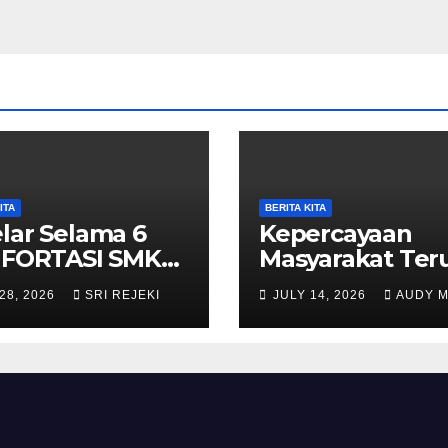
ITA
BERITA KITA
lar Selama 6
Kepercayaan
i FORTASI SMK
Masyarakat Ter
ammadiyah 5
Meningkat, SM
28, 2026
SRI REJEKI
JULY 14, 2026
AUDY 
wantoro
Muhammadiyah
alan Lancar,
Purwantoro Sa
iah, dan Penuh
376 Peserta Did
angat
Baru