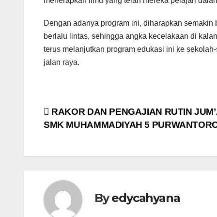
menerapkan ilmu yang telah mereka pelajari dalam
Dengan adanya program ini, diharapkan semakin b
berlalu lintas, sehingga angka kecelakaan di k
terus melanjutkan program edukasi ini ke sekolah
jalan raya.
Post
RAKOR DAN PENGAJIAN RUTIN JUM’
SMK MUHAMMADIYAH 5 PURWANTOR
navigation
By
edycahyana