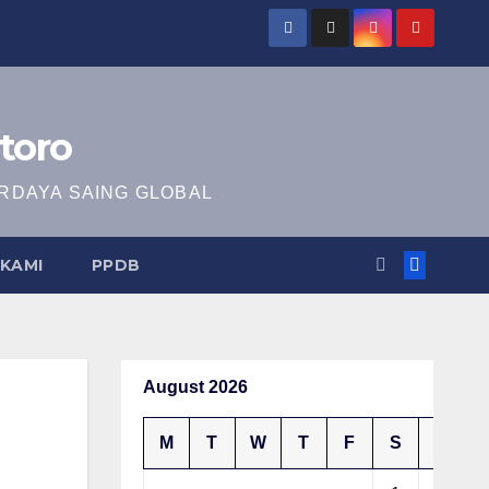
toro
RDAYA SAING GLOBAL
KAMI
PPDB
August 2026
M
T
W
T
F
S
S