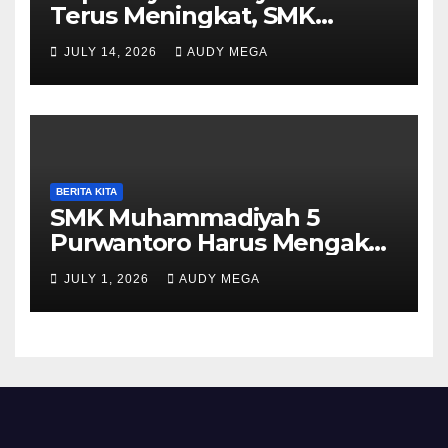
Terus Meningkat, SMK
Muhammadiyah 5
JULY 14, 2026
AUDY MEGA
Purwantoro Sambut 376
Peserta Didik Baru
BERITA KITA
SMK Muhammadiyah 5
Purwantoro Harus Mengakui
Keunggulan Galasiswa
JULY 1, 2026
AUDY MEGA
Slogohimo di Ajang Sinergi
Jetak (Sinje) Minisoccer 2