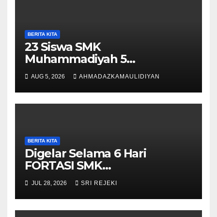
BERITA KITA
23 Siswa SMK
Muhammadiyah 5
Purwantoro Terpilih Menjadi
AUG 5, 2026
AHMADAZKAMAULIDIYAN
Pengibar Bendera HUT ke-81
RI Tingkat Kecamatan
Purwantoro
BERITA KITA
Digelar Selama 6 Hari
FORTASI SMK
Muhammadiyah 5
JUL 28, 2026
SRI REJEKI
Purwantoro Berjalan Lancar,
Meriah, dan Penuh
Semangat