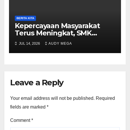
BERITA KITA
Kepercayaan Masyarakat
Terus Meningkat, SMK
Muhammadiyah 5
JUL 14, 2026
AUDY MEGA
Purwantoro Sambut 376
Peserta Didik Baru
Leave a Reply
Your email address will not be published.
Required
fields are marked
*
Comment
*