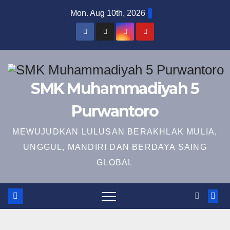
Skip
Mon. Aug 10th, 2026
to
content
SMK Muhammadiyah 5
Purwantoro
MEWUJUDKAN LULUSAN BERAKHLAK MULIA,
UNGGUL, MANDIRI DAN BERDAYA SAING
GLOBAL