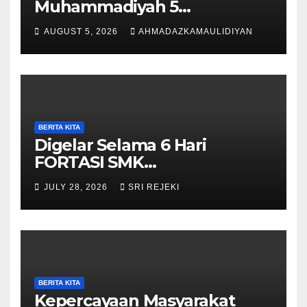
Muhammadiyah 5
Purwantoro Terpilih Menjadi
AUGUST 5, 2026
AHMADAZKAMAULIDIYAN
Pengibar Bendera HUT ke-81
RI Tingkat Kecamatan
Purwantoro
BERITA KITA
Digelar Selama 6 Hari
FORTASI SMK
Muhammadiyah 5
JULY 28, 2026
SRI REJEKI
Purwantoro Berjalan Lancar,
Meriah, dan Penuh
Semangat
BERITA KITA
Kepercayaan Masyarakat