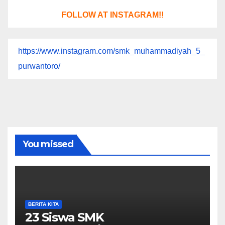
FOLLOW AT INSTAGRAM!!
https://www.instagram.com/smk_muhammadiyah_5_
purwantoro/
You missed
BERITA KITA
23 Siswa SMK