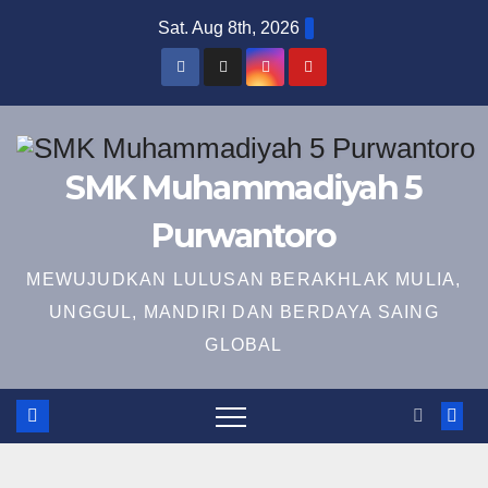
Skip
Sat. Aug 8th, 2026
to
content
SMK Muhammadiyah 5
Purwantoro
MEWUJUDKAN LULUSAN BERAKHLAK MULIA,
UNGGUL, MANDIRI DAN BERDAYA SAING
GLOBAL