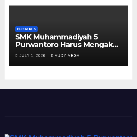
BERITA KITA
SMK Muhammadiyah 5
Purwantoro Harus Mengakui
Keunggulan Galasiswa
JULY 1, 2026
AUDY MEGA
Slogohimo di Ajang Sinergi
Jetak (Sinje) Minisoccer 2