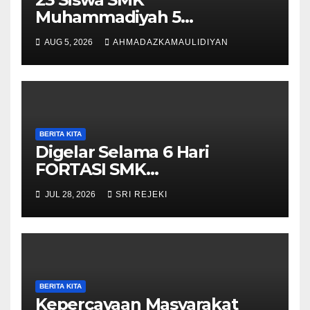
Muhammadiyah 5
Purwantoro Terpilih Menjadi
AUG 5, 2026
AHMADAZKAMAULIDIYAN
Pengibar Bendera HUT ke-81
RI Tingkat Kecamatan
Purwantoro
BERITA KITA
Digelar Selama 6 Hari
FORTASI SMK
Muhammadiyah 5
JUL 28, 2026
SRI REJEKI
Purwantoro Berjalan Lancar,
Meriah, dan Penuh
Semangat
BERITA KITA
Kepercayaan Masyarakat