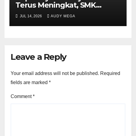
Terus Meningkat, SMK
Muhammadiyah 5
JUL 14, 2026
AUDY MEGA
Purwantoro Sambut 376
Peserta Didik Baru
Leave a Reply
Your email address will not be published.
Required
fields are marked
*
Comment
*