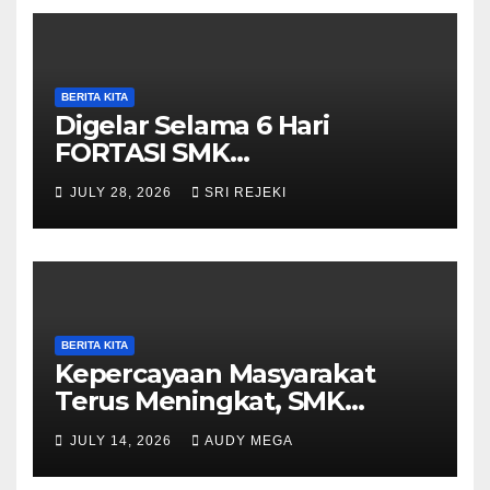
Purwantoro
BERITA KITA
Digelar Selama 6 Hari
FORTASI SMK
Muhammadiyah 5
JULY 28, 2026
SRI REJEKI
Purwantoro Berjalan Lancar,
Meriah, dan Penuh
Semangat
BERITA KITA
Kepercayaan Masyarakat
Terus Meningkat, SMK
Muhammadiyah 5
JULY 14, 2026
AUDY MEGA
Purwantoro Sambut 376
Peserta Didik Baru