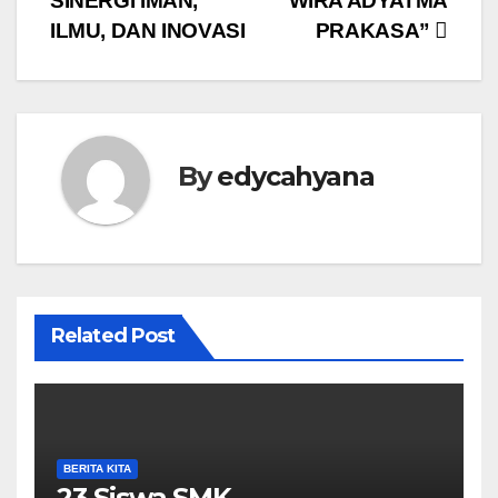
SINERGI IMAN,
WIRA ADYATMA
ILMU, DAN INOVASI
PRAKASA”
By
edycahyana
Related Post
BERITA KITA
23 Siswa SMK