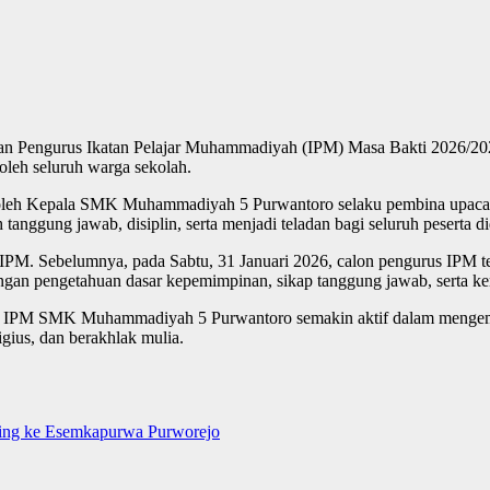
Pengurus Ikatan Pelajar Muhammadiyah (IPM) Masa Bakti 2026/2027 
leh seluruh warga sekolah.
g oleh Kepala SMK Muhammadiyah 5 Purwantoro selaku pembina upaca
ggung jawab, disiplin, serta menjadi teladan bagi seluruh peserta di
si IPM. Sebelumnya, pada Sabtu, 31 Januari 2026, calon pengurus IPM
ngan pengetahuan dasar kepemimpinan, sikap tanggung jawab, serta k
an IPM SMK Muhammadiyah 5 Purwantoro semakin aktif dalam mengem
igius, dan berakhlak mulia.
ing ke Esemkapurwa Purworejo