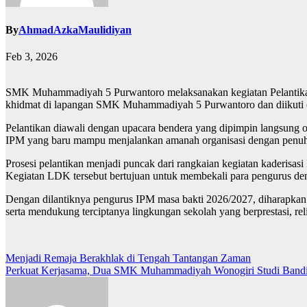
By
AhmadAzkaMaulidiyan
Feb 3, 2026
SMK Muhammadiyah 5 Purwantoro melaksanakan kegiatan Pelantikan 
khidmat di lapangan SMK Muhammadiyah 5 Purwantoro dan diikuti o
Pelantikan diawali dengan upacara bendera yang dipimpin langsun
IPM yang baru mampu menjalankan amanah organisasi dengan penuh tan
Prosesi pelantikan menjadi puncak dari rangkaian kegiatan kaderisa
Kegiatan LDK tersebut bertujuan untuk membekali para pengurus de
Dengan dilantiknya pengurus IPM masa bakti 2026/2027, diharapk
serta mendukung terciptanya lingkungan sekolah yang berprestasi, rel
Post
Menjadi Remaja Berakhlak di Tengah Tantangan Zaman
Perkuat Kerjasama, Dua SMK Muhammadiyah Wonogiri Studi Band
navigation