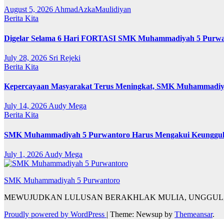
August 5, 2026
AhmadAzkaMaulidiyan
Berita Kita
Digelar Selama 6 Hari FORTASI SMK Muhammadiyah 5 Purwant
July 28, 2026
Sri Rejeki
Berita Kita
Kepercayaan Masyarakat Terus Meningkat, SMK Muhammadiyah
July 14, 2026
Audy Mega
Berita Kita
SMK Muhammadiyah 5 Purwantoro Harus Mengakui Keunggulan Ga
July 1, 2026
Audy Mega
SMK Muhammadiyah 5 Purwantoro
MEWUJUDKAN LULUSAN BERAKHLAK MULIA, UNGGUL,
Proudly powered by WordPress
|
Theme: Newsup by
Themeansar
.