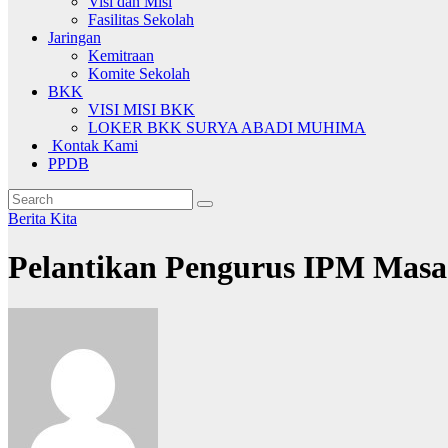
Visi dan Misi
Fasilitas Sekolah
Jaringan
Kemitraan
Komite Sekolah
BKK
VISI MISI BKK
LOKER BKK SURYA ABADI MUHIMA
Kontak Kami
PPDB
Berita Kita
Pelantikan Pengurus IPM Mas