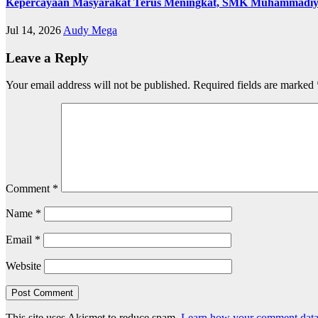
Kepercayaan Masyarakat Terus Meningkat, SMK Muhammadiyah
Jul 14, 2026
Audy Mega
Leave a Reply
Your email address will not be published.
Required fields are marked
Comment
*
Name
*
Email
*
Website
This site uses Akismet to reduce spam.
Learn how your comment data 