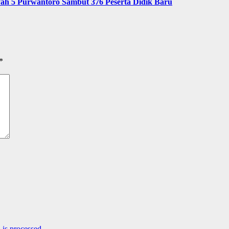
 5 Purwantoro Sambut 376 Peserta Didik Baru
*
is processed.