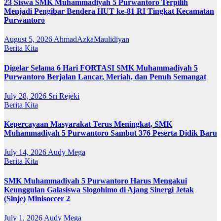
23 Siswa SMK Muhammadiyah 5 Purwantoro Terpilih
Menjadi Pengibar Bendera HUT ke-81 RI Tingkat Kecamatan
Purwantoro
August 5, 2026
AhmadAzkaMaulidiyan
Berita Kita
Digelar Selama 6 Hari FORTASI SMK Muhammadiyah 5
Purwantoro Berjalan Lancar, Meriah, dan Penuh Semangat
July 28, 2026
Sri Rejeki
Berita Kita
Kepercayaan Masyarakat Terus Meningkat, SMK
Muhammadiyah 5 Purwantoro Sambut 376 Peserta Didik Baru
July 14, 2026
Audy Mega
Berita Kita
SMK Muhammadiyah 5 Purwantoro Harus Mengakui
Keunggulan Galasiswa Slogohimo di Ajang Sinergi Jetak
(Sinje) Minisoccer 2
July 1, 2026
Audy Mega