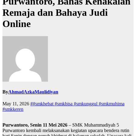
Purwantoro, Bahas Kenakalan
Remaja dan Bahaya Judi
Online
By
AhmadAzkaMaulidiyan
May 11, 2026
##smkhebat #smkbisa #smkunggul #smkmuhima
#smkkeren
Purwantoro, Senin 11 Mei 2026
–
SMK Muhammadiyah 5
Purwantoro
kembali melaksanakan kegiatan upacara bendera rutin
hari Senin dengan penuh khidmat di halaman sekolah. Upacara kali