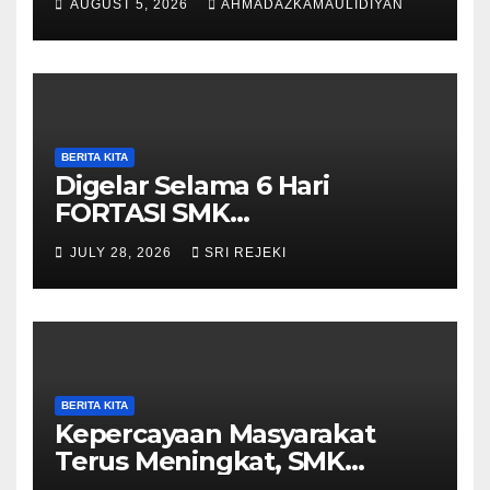
AUGUST 5, 2026
AHMADAZKAMAULIDIYAN
Pengibar Bendera HUT ke-81
RI Tingkat Kecamatan
Purwantoro
BERITA KITA
Digelar Selama 6 Hari
FORTASI SMK
Muhammadiyah 5
JULY 28, 2026
SRI REJEKI
Purwantoro Berjalan Lancar,
Meriah, dan Penuh
Semangat
BERITA KITA
Kepercayaan Masyarakat
Terus Meningkat, SMK
Muhammadiyah 5