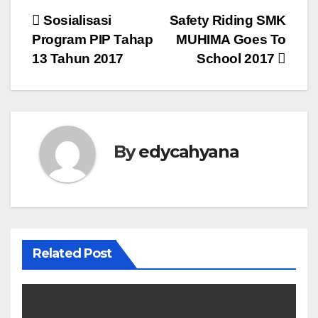
Post
Sosialisasi
Safety Riding SMK
Program PIP Tahap
MUHIMA Goes To
navigation
13 Tahun 2017
School 2017
By
edycahyana
Related Post