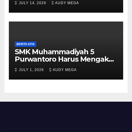
JULY 14, 2026
AUDY MEGA
Purwantoro Sambut 376
Peserta Didik Baru
BERITA KITA
SMK Muhammadiyah 5
Purwantoro Harus Mengakui
Keunggulan Galasiswa
JULY 1, 2026
AUDY MEGA
Slogohimo di Ajang Sinergi
Jetak (Sinje) Minisoccer 2