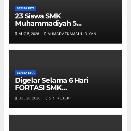
BERITA KITA
23 Siswa SMK
Muhammadiyah 5
Purwantoro Terpilih Menjadi
AUG 5, 2026
AHMADAZKAMAULIDIYAN
Pengibar Bendera HUT ke-81
RI Tingkat Kecamatan
Purwantoro
BERITA KITA
Digelar Selama 6 Hari
FORTASI SMK
Muhammadiyah 5
JUL 28, 2026
SRI REJEKI
Purwantoro Berjalan Lancar,
Meriah, dan Penuh
Semangat