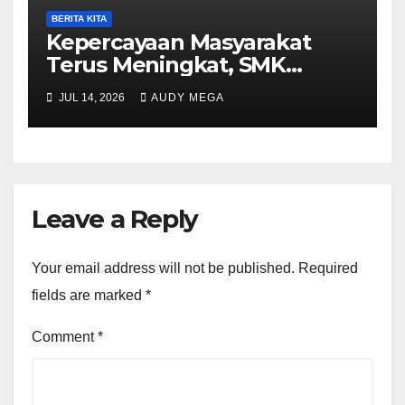
BERITA KITA
Kepercayaan Masyarakat
Terus Meningkat, SMK
Muhammadiyah 5
JUL 14, 2026
AUDY MEGA
Purwantoro Sambut 376
Peserta Didik Baru
Leave a Reply
Your email address will not be published.
Required
fields are marked
*
Comment
*