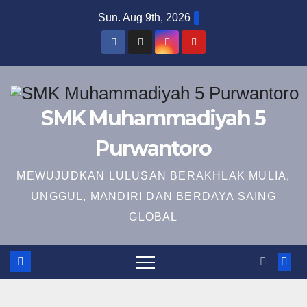
Skip
Sun. Aug 9th, 2026
to
content
SMK Muhammadiyah 5
Purwantoro
MEWUJUDKAN LULUSAN BERAKHLAK MULIA,
UNGGUL, MANDIRI DAN BERDAYA SAING
GLOBAL