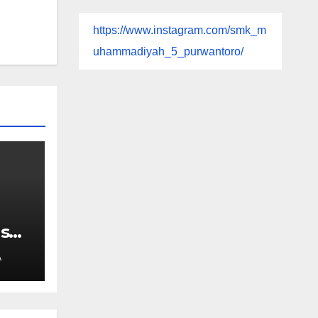
https://www.instagram.com/smk_m
uhammadiyah_5_purwantoro/
s
A
 5
erta