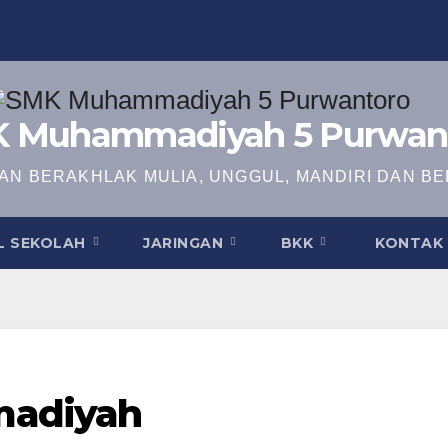
 Muhammadiyah 5 Purwan
N BERAKHLAK MULIA, UNGGUL, MANDIRI DAN BE
L SEKOLAH
JARINGAN
BKK
KONTAK 
madiyah