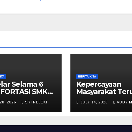
ITA
BERITA KITA
lar Selama 6
Kepercayaan
i FORTASI SMK
Masyarakat Ter
ammadiyah 5
Meningkat, SM
28, 2026
SRI REJEKI
JULY 14, 2026
AUDY 
wantoro
Muhammadiyah
alan Lancar,
Purwantoro Sa
iah, dan Penuh
376 Peserta Did
angat
Baru