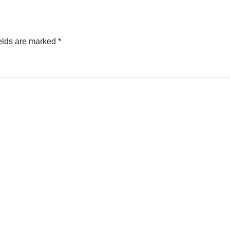
angat
Didik Baru
elds are marked
*