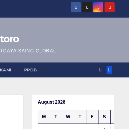
toro
RDAYA SAING GLOBAL
KAMI
PPDB
August 2026
M
T
W
T
F
S
S