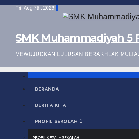
Skip
Fri. Aug 7th, 2026
to
content
SMK Muhammadiyah 5 
MEWUJUDKAN LULUSAN BERAKHLAK MULIA, 
BERANDA
BERITA KITA
PROFIL SEKOLAH
PROFIL KEPALA SEKOLAH