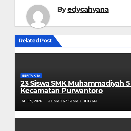
By
edycahyana
Related Post
BERITA KITA
23 Siswa SMK Muhammadiyah 5 P
Kecamatan Purwantoro
AUG 5, 2026
AHMADAZKAMAULIDIYAN