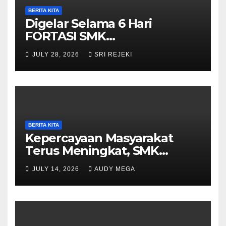
BERITA KITA
Digelar Selama 6 Hari
FORTASI SMK
Muhammadiyah 5
JULY 28, 2026
SRI REJEKI
Purwantoro Berjalan Lancar,
Meriah, dan Penuh
Semangat
BERITA KITA
Kepercayaan Masyarakat
Terus Meningkat, SMK
Muhammadiyah 5
JULY 14, 2026
AUDY MEGA
Purwantoro Sambut 376
Peserta Didik Baru