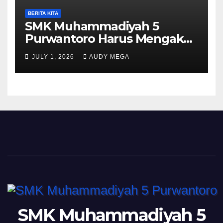
BERITA KITA
SMK Muhammadiyah 5
Purwantoro Harus Mengakui
Keunggulan Galasiswa
JULY 1, 2026
AUDY MEGA
Slogohimo di Ajang Sinergi
Jetak (Sinje) Minisoccer 2
SMK Muhammadiyah 5