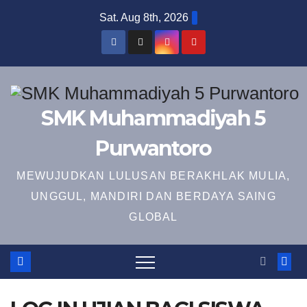
Skip
Sat. Aug 8th, 2026
to
content
SMK Muhammadiyah 5
Purwantoro
MEWUJUDKAN LULUSAN BERAKHLAK MULIA,
UNGGUL, MANDIRI DAN BERDAYA SAING
GLOBAL