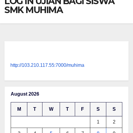
LOG IN UJIAN BAGI SISWA
SMK MUHIMA
http://103.210.117.55:7000/muhima
August 2026
M
T
W
T
F
S
S
1
2