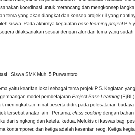
aksanakan koordinasi untuk merancang dan mengkonsep langka
n tema yang akan diangkat dan konsep projek riil yang nantin
leh siswa. Pada akhirnya kegaiatan
base learning project
P 5 
at segera dilaksanakan sesuai dengan alur dan tema yang sudah
asi : Siswa SMK Muh. 5 Purwantoro
yaitu kearifan lokal sebagai tema projek P 5. Kegiatan yan
 Pengembangan model pembelajaran
Project Base Learning
(PjBL)
uk meningkatkan minat peserta didik pada pelesatarian budaya
k tersebut anatar lain : Pertama,
class cooking
dengan bahan
 dari singkong dan ketela, kedua, Melukis di kasvas bagi pes
ma kontemporer, dan ketiga adalah kesenian reog. Ketiga kegia