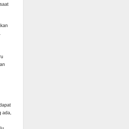
saat
akan
.
ru
kan
 dapat
g ada,
lu