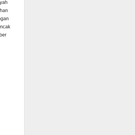
ayah
ihan
ngan
uncak
ber