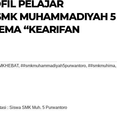
FIL PELAJAR
 SMK MUHAMMADIYAH 5
EMA “KEARIFAN
MKHEBAT
,
##smkmuhammadiyah5purwantoro
,
##smkmuhima
,
asi : Siswa SMK Muh. 5 Purwantoro