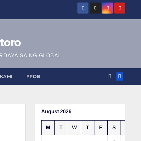
toro
RDAYA SAING GLOBAL
KAMI
PPDB
August 2026
M
T
W
T
F
S
S