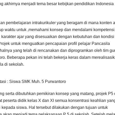
 akhirnya menjadi tema besar kebijkan pendidikan Indonesia 
an pembelajaran intrakurikuler yang beragam di mana konten 
kup waktu untuk ,memahami konsep dan mendalami kompetensi
 karakter ajar yang disesuaikan dengan kebutuhan dan kondisi
Projek untuk menguatkan pencapaian profil pelajar Pancasila
halnya yang telah di rencanakan dan diprogramkan oleh tim gu
 Beberapa pekan ini telah bekerja keras dalam merealisasi
la di sekolah.
asi : Siswa SMK Muh. 5 Purwantoro
ang serta dibutuhkan pemikiran konsep yang matang, projek P5
t peserta didik kelas X dan XI semua konsentrasi keahlian yan
 kepada siswa. Hal tersebut dilakukan dengan tujuan untuk
ta akan menjadi tema pelaksanaan P 5 di sekolah. Setelah mela