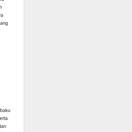
h
ya
yang
g
 baku
erta
tan