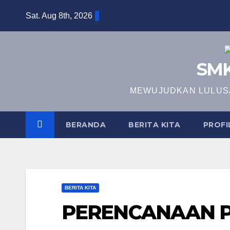
Skip
Sat. Aug 8th, 2026
to
content
SMK
MEWUJUDKAN LULUSA
BERANDA
BERITA KITA
PROFI
BERITA KITA
PERENCANAAN P