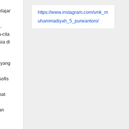
elajar
https://www.instagram.com/smk_m
uhammadiyah_5_purwantoro/
.
-cita
ia di
 yang
sofis
pat
an