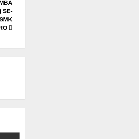
OMBA
 SE-
 SMK
ORO