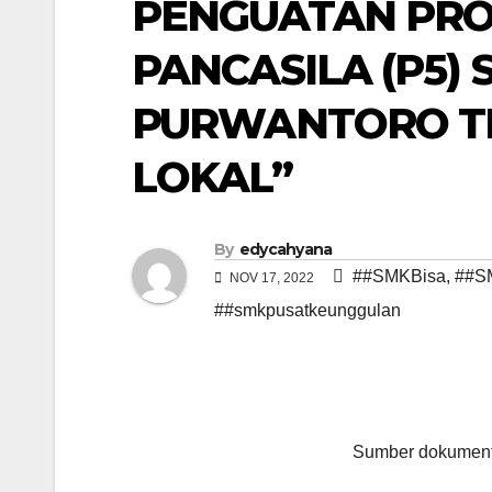
PENGUATAN PRO
PANCASILA (P5)
PURWANTORO T
LOKAL”
By
edycahyana
##SMKBisa
,
##S
NOV 17, 2022
##smkpusatkeunggulan
Sumber dokument