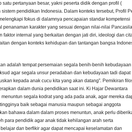
satu pertanyaan besar, yakni peserta didik dengan profil (
 sistem pendidikan Indonesia. Dalam konteks tersebut, Profil P
elengkapi fokus di dalamnya pencapaian standar kompetensi
al penanaman karakter yang sesuai dengan nilai-nilai Pancasila
aktor internal yang berkaitan dengan jati diri, ideologi dan cita
rkaitan dengan konteks kehidupan dan tantangan bangsa Indones
kan adalah tempat persemaian segala benih-benih kebudayaan
sud agar segala unsur peradaban dan kebudayaan tadi dapat
uskan kepada anak cucu kita yang akan datang”. Pemikiran filo
terapkan dalam dunia pendidikan saat ini. Ki Hajar Dewantara
 menuntun segala kodrat yang ada pada anak, agar mereka da
tingginya baik sebagai manusia maupun sebagai anggota
kan bahawa dalam dalam proses menuntun, anak perlu diberik
leh para pendidik agar anak tidak kehilangan arah serta
elajar dan berfikir agar dapat mencapai keselamatan dan