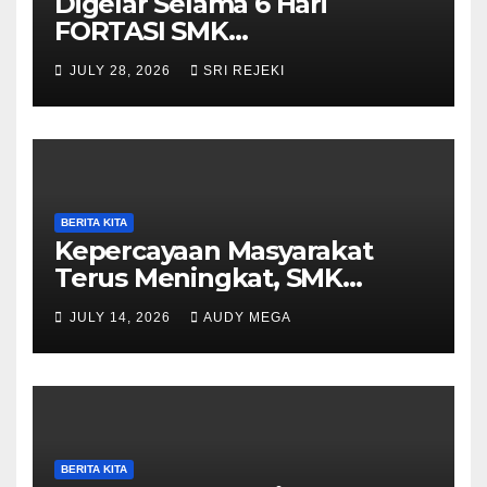
Digelar Selama 6 Hari
FORTASI SMK
Muhammadiyah 5
JULY 28, 2026
SRI REJEKI
Purwantoro Berjalan Lancar,
Meriah, dan Penuh
Semangat
BERITA KITA
Kepercayaan Masyarakat
Terus Meningkat, SMK
Muhammadiyah 5
JULY 14, 2026
AUDY MEGA
Purwantoro Sambut 376
Peserta Didik Baru
BERITA KITA