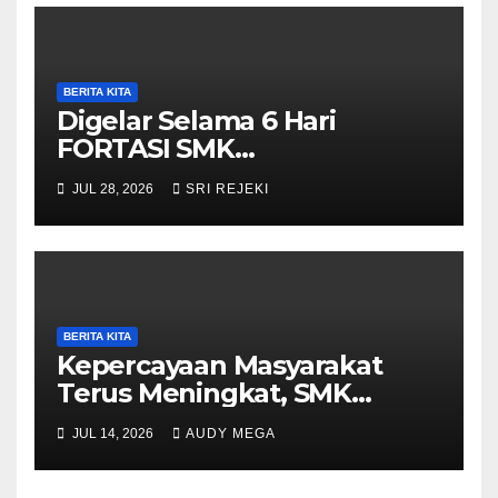
Purwantoro
BERITA KITA
Digelar Selama 6 Hari
FORTASI SMK
Muhammadiyah 5
JUL 28, 2026
SRI REJEKI
Purwantoro Berjalan Lancar,
Meriah, dan Penuh
Semangat
BERITA KITA
Kepercayaan Masyarakat
Terus Meningkat, SMK
Muhammadiyah 5
JUL 14, 2026
AUDY MEGA
Purwantoro Sambut 376
Peserta Didik Baru