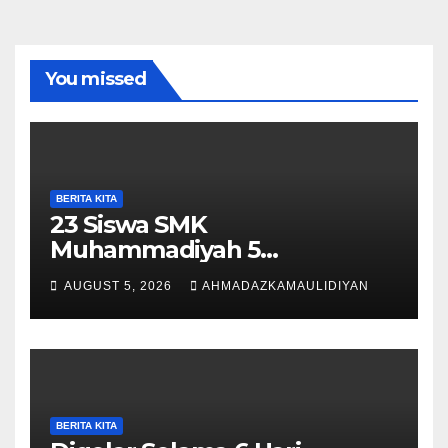
You missed
BERITA KITA
23 Siswa SMK
Muhammadiyah 5
Purwantoro Terpilih Menjadi
AUGUST 5, 2026
AHMADAZKAMAULIDIYAN
Pengibar Bendera HUT ke-81
RI Tingkat Kecamatan
Purwantoro
BERITA KITA