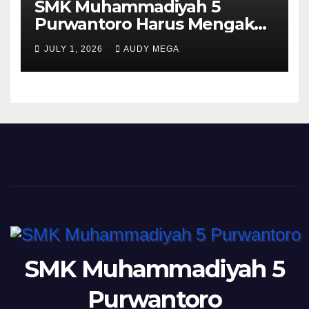
SMK Muhammadiyah 5
Purwantoro Harus Mengakui
Keunggulan Galasiswa
JULY 1, 2026
AUDY MEGA
Slogohimo di Ajang Sinergi
Jetak (Sinje) Minisoccer 2
SMK Muhammadiyah 5
Purwantoro