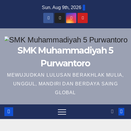
Skip
Sun. Aug 9th, 2026
to
content
SMK Muhammadiyah 5
Purwantoro
MEWUJUDKAN LULUSAN BERAKHLAK MULIA,
UNGGUL, MANDIRI DAN BERDAYA SAING
GLOBAL