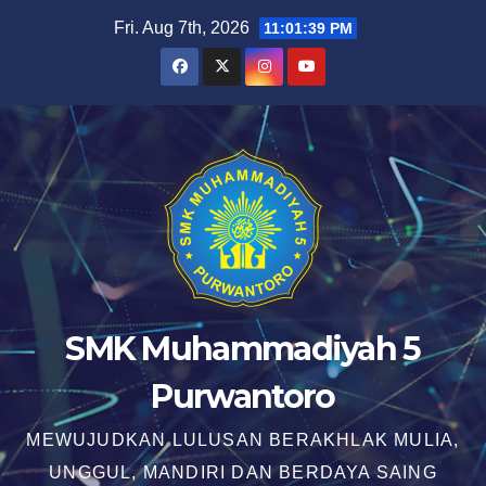
Skip
Fri. Aug 7th, 2026
11:01:40 PM
to
content
SMK Muhammadiyah 5
Purwantoro
MEWUJUDKAN LULUSAN BERAKHLAK MULIA,
UNGGUL, MANDIRI DAN BERDAYA SAING