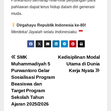
Purwantoro berharap nilai-nilai perjuangan para
pahlawan dapat terus hidup dalam diri generasi
muda.
Dirgahayu Republik Indonesia ke-80!
Merdeka! Jayalah selalu Indonesiaku.
Post
SMK
Kedisiplinan Modal
Muhammadiyah 5
Utama di Dunia
navigation
Purwantoro Gelar
Kerja Nyata
Sosialisasi Program
Beasiswa dan
Target Program
Sekolah Tahun
Ajaran 2025/2026