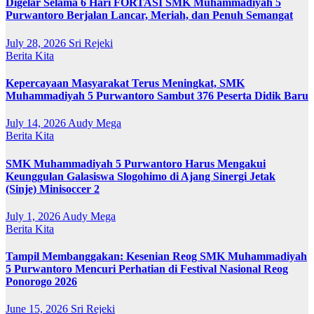
Digelar Selama 6 Hari FORTASI SMK Muhammadiyah 5
Purwantoro Berjalan Lancar, Meriah, dan Penuh Semangat
July 28, 2026
Sri Rejeki
Berita Kita
Kepercayaan Masyarakat Terus Meningkat, SMK
Muhammadiyah 5 Purwantoro Sambut 376 Peserta Didik Baru
July 14, 2026
Audy Mega
Berita Kita
SMK Muhammadiyah 5 Purwantoro Harus Mengakui
Keunggulan Galasiswa Slogohimo di Ajang Sinergi Jetak
(Sinje) Minisoccer 2
July 1, 2026
Audy Mega
Berita Kita
Tampil Membanggakan: Kesenian Reog SMK Muhammadiyah
5 Purwantoro Mencuri Perhatian di Festival Nasional Reog
Ponorogo 2026
June 15, 2026
Sri Rejeki