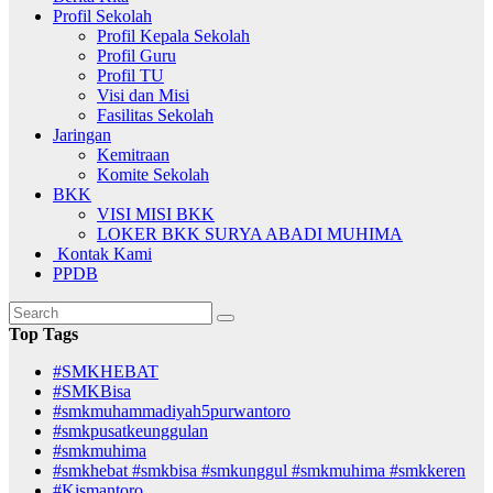
Profil Sekolah
Profil Kepala Sekolah
Profil Guru
Profil TU
Visi dan Misi
Fasilitas Sekolah
Jaringan
Kemitraan
Komite Sekolah
BKK
VISI MISI BKK
LOKER BKK SURYA ABADI MUHIMA
Kontak Kami
PPDB
Top Tags
#SMKHEBAT
#SMKBisa
#smkmuhammadiyah5purwantoro
#smkpusatkeunggulan
#smkmuhima
#smkhebat #smkbisa #smkunggul #smkmuhima #smkkeren
#Kismantoro