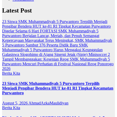
Latest Post
23 Siswa SMK Muhammadiyah 5 Purwantoro Terpilih Menjadi
Pengibar Bendera HUT ke-81 RI Tingkat Kecamatan Purwantoro
Digelar Selama 6 Hari FORTASI SMK Muhammadiyah 5
Purwantoro Berjalan Lancar, Meriah, dan Penuh Semangat
Kepercayaan Masyarakat Terus Meningkat, SMK Muhammadiyah
5 Purwantoro Sambut 376 Peserta Didik Baru
SMK
Muhammadiyah 5 Purwantoro Harus Mengakui Keunggulan
Galasiswa Slogohimo di Ajang Sinergi Jetak (Sinje) Minisoccer 2
Tampil Membanggakan: Kesenian Reog SMK Muhammadiyah 5
Purwantoro Mencuri Perhatian di Festival Nasional Reog Ponorogo
2026
Berita Kita
23 Siswa SMK Muhammadiyah 5 Purwantoro Terpilih
Menjadi Pengibar Bendera HUT ke-81 RI Tingkat Kecamatan
Purwantoro
August 5, 2026
AhmadAzkaMaulidiyan
Berita Kita