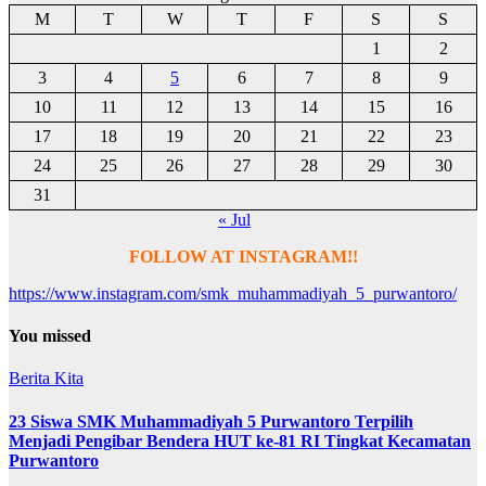
pagination
M
T
W
T
F
S
S
1
2
3
4
5
6
7
8
9
10
11
12
13
14
15
16
17
18
19
20
21
22
23
24
25
26
27
28
29
30
31
« Jul
FOLLOW AT INSTAGRAM!!
https://www.instagram.com/smk_muhammadiyah_5_purwantoro/
You missed
Berita Kita
23 Siswa SMK Muhammadiyah 5 Purwantoro Terpilih
Menjadi Pengibar Bendera HUT ke-81 RI Tingkat Kecamatan
Purwantoro