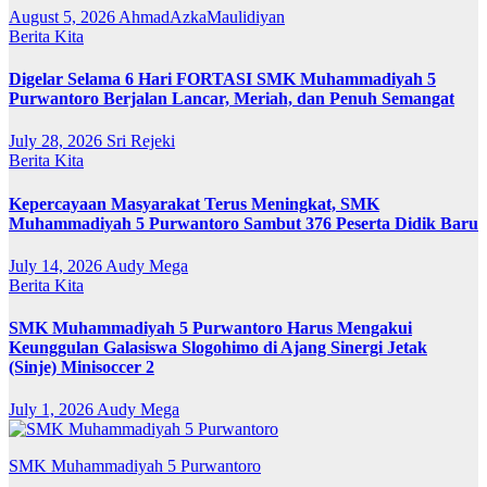
August 5, 2026
AhmadAzkaMaulidiyan
Berita Kita
Digelar Selama 6 Hari FORTASI SMK Muhammadiyah 5
Purwantoro Berjalan Lancar, Meriah, dan Penuh Semangat
July 28, 2026
Sri Rejeki
Berita Kita
Kepercayaan Masyarakat Terus Meningkat, SMK
Muhammadiyah 5 Purwantoro Sambut 376 Peserta Didik Baru
July 14, 2026
Audy Mega
Berita Kita
SMK Muhammadiyah 5 Purwantoro Harus Mengakui
Keunggulan Galasiswa Slogohimo di Ajang Sinergi Jetak
(Sinje) Minisoccer 2
July 1, 2026
Audy Mega
SMK Muhammadiyah 5 Purwantoro