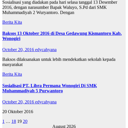
Sosialisasi yang diadakan pada hari selasa tanggal 13 Desember
2016, dengan narasumber Bapak Waluyo, S.Pd dari SMK
Muhammadiyah 2 Wuryantoro. Dengan
Berita Kita
Baksos 13 Oktober 2016 di Desa Gedawung Kismantoro Kab.
Wonogiri
October 20, 2016
edycahyana
Baksos dilaksanakan untuk lebih mendekatkan sekolah kepada
masyarakat
Berita Kita
Sosialisasi PT. Libra Permana Wonogiri Di SMK
Muhammadiyah 5 Purwantoro
October 20, 2016
edycahyana
20 Oktober 2016
Posts
1
…
18
19
20
August 2026